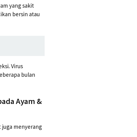
yam yang sakit
cikan bersin atau
ksi. Virus
beberapa bulan
 pada Ayam &
t juga menyerang