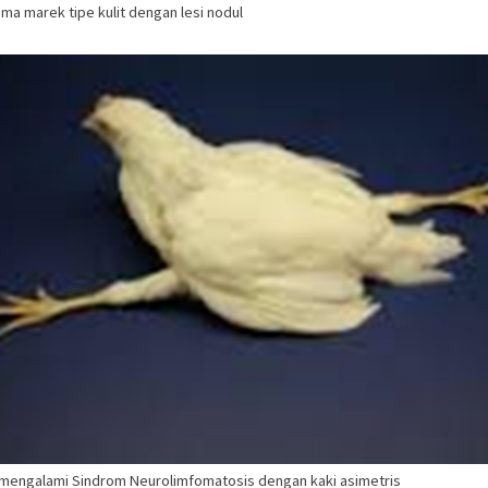
ma marek tipe kulit dengan lesi nodul
mengalami Sindrom Neurolimfomatosis dengan kaki asimetris