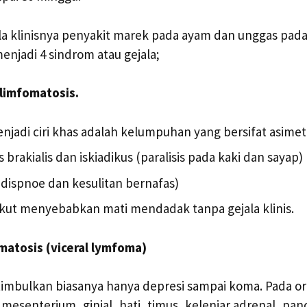
la klinisnya penyakit marek pada ayam dan unggas pa
njadi 4 sindrom atau gejala;
limfomatosis.
njadi ciri khas adalah kelumpuhan yang bersifat asimetri
 brakialis dan iskiadikus (paralisis pada kaki dan sayap)
(dispnoe dan kesulitan bernafas)
Akut menyebabkan mati mendadak tanpa gejala klinis.
matosis (viceral lymfoma)
itimbulkan biasanya hanya depresi sampai koma. Pada o
 mesenterium, ginjal, hati, timus, kelenjar adrenal, pa