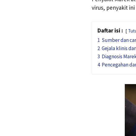
virus, penyakit in
Daftar isi :
Tut
1
Sumber dan car
2
Gejala klinis d
3
Diagnosis Mare
4
Pencegahan dan