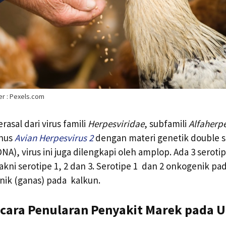
r : Pexels.com
rasal dari virus famili
Herpesviridae
, subfamili
Alfaherp
enus
Avian Herpesvirus 2
dengan materi genetik double s
DNA), virus ini juga dilengkapi oleh amplop. Ada 3 seroti
akni serotipe 1, 2 dan 3. Serotipe 1 dan 2 onkogenik p
nik (ganas) pada kalkun.
cara Penularan Penyakit Marek pada 