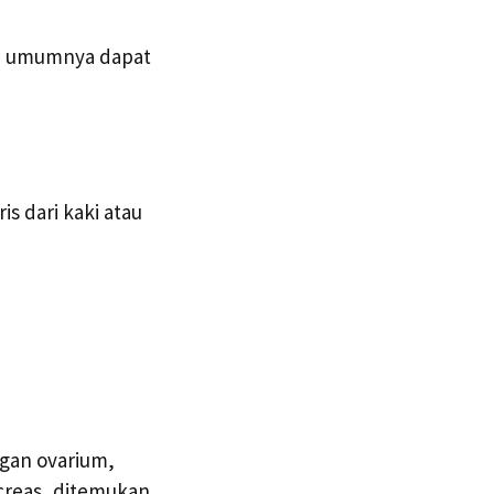
da umumnya dapat
s dari kaki atau
rgan ovarium,
ncreas, ditemukan