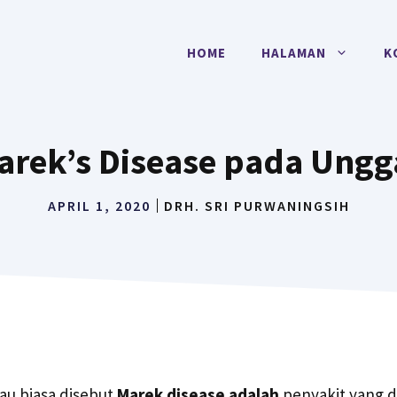
HOME
HALAMAN
K
arek’s Disease pada Ungg
APRIL 1, 2020
DRH. SRI PURWANINGSIH
au biasa disebut
Marek disease adalah
penyakit yang d