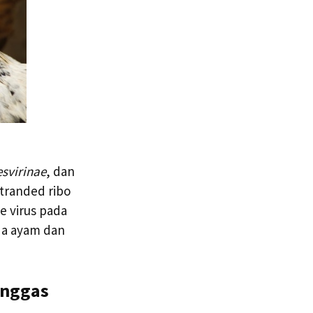
esvirinae
, dan
tranded ribo
pe virus pada
ada ayam dan
Unggas