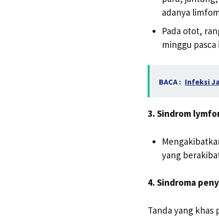
adanya limfom
Pada otot, ran
minggu pasca i
BACA :
Infeksi J
3. Sindrom lymfo
Mengakibatkan
yang berakibat
4. Sindroma penya
Tanda yang khas p