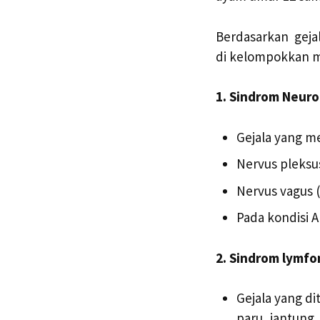
Berdasarkan geja
di kelompokkan me
1. Sindrom Neuro
Gejala yang me
Nervus pleksus
Nervus vagus 
Pada kondisi 
2. Sindrom lymfo
Gejala yang d
paru, jantung,