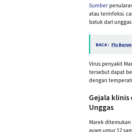
Sumber
penularan
atau terinfeksi. c
batuk dari unggas 
BACA :
Flu Burun
Virus penyakit Mar
tersebut dapat b
dengan temperatur
Gejala klini
Unggas
Marek ditemukan 
ayam umur 12 sam