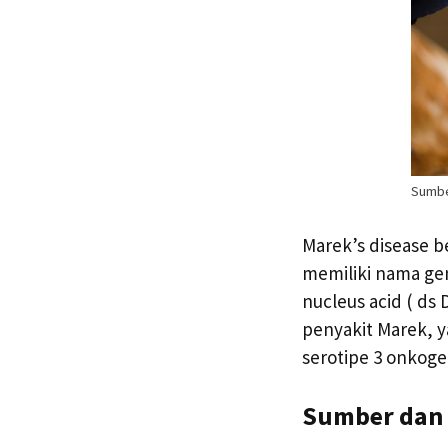
Sumbe
Marek’s disease be
memiliki nama g
nucleus acid ( ds 
penyakit Marek, y
serotipe 3 onkoge
Sumber dan 